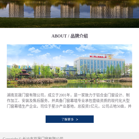
ABOUT / 品牌介绍
湖南亘晟门窗有限公司，成立于2001年，是一家致力于铝合金门窗设计、制
作加工、安装及售后服务，并具备门窗幕墙专业承包壹级资质的现代化大型
门窗幕墙生产企业。司位于星沙产业基地，总投资1亿元，公司占地50亩，并
拥有大跨度钢结构标准厂房13000㎡，具备年产100万㎡铝合金门窗幕墙的生
产能力。通过优质的产品、诚信的作风、创新的技术、严谨的质量管理和以
客户为向导的服务理念，已经和全国顶级房产企业，如万科、中海、融创、
华润、保利、世茂等诸多企业建立了长期的业务及战略合作关系，销售网络
遍布全国。公司自创立伊始便秉持“一门心思做好窗”的发展理念，潜心于提