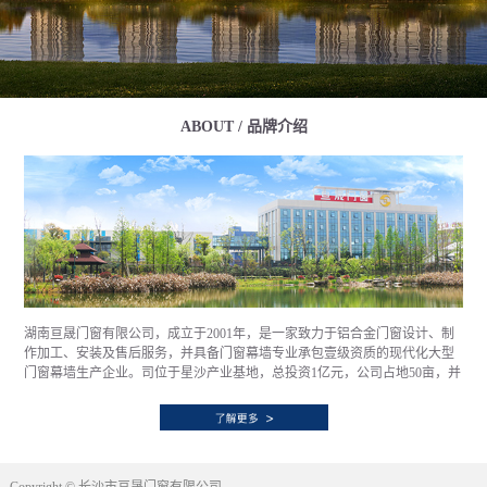
ABOUT / 品牌介绍
湖南亘晟门窗有限公司，成立于2001年，是一家致力于铝合金门窗设计、制
作加工、安装及售后服务，并具备门窗幕墙专业承包壹级资质的现代化大型
门窗幕墙生产企业。司位于星沙产业基地，总投资1亿元，公司占地50亩，并
拥有大跨度钢结构标准厂房13000㎡，具备年产100万㎡铝合金门窗幕墙的生
产能力。通过优质的产品、诚信的作风、创新的技术、严谨的质量管理和以
客户为向导的服务理念，已经和全国顶级房产企业，如万科、中海、融创、
华润、保利、世茂等诸多企业建立了长期的业务及战略合作关系，销售网络
遍布全国。公司自创立伊始便秉持“一门心思做好窗”的发展理念，潜心于提