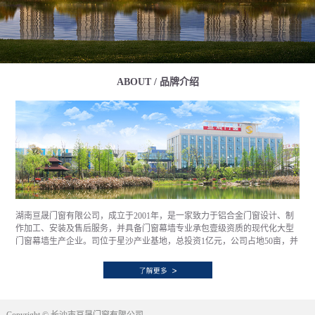
ABOUT / 品牌介绍
湖南亘晟门窗有限公司，成立于2001年，是一家致力于铝合金门窗设计、制
作加工、安装及售后服务，并具备门窗幕墙专业承包壹级资质的现代化大型
门窗幕墙生产企业。司位于星沙产业基地，总投资1亿元，公司占地50亩，并
拥有大跨度钢结构标准厂房13000㎡，具备年产100万㎡铝合金门窗幕墙的生
产能力。通过优质的产品、诚信的作风、创新的技术、严谨的质量管理和以
客户为向导的服务理念，已经和全国顶级房产企业，如万科、中海、融创、
华润、保利、世茂等诸多企业建立了长期的业务及战略合作关系，销售网络
遍布全国。公司自创立伊始便秉持“一门心思做好窗”的发展理念，潜心于提