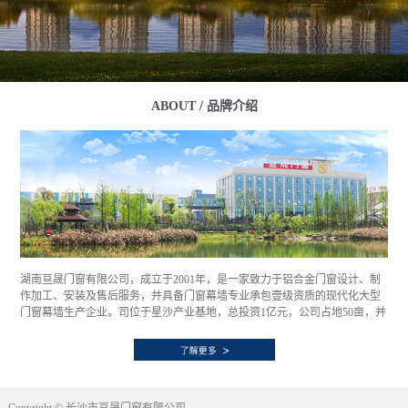
ABOUT / 品牌介绍
湖南亘晟门窗有限公司，成立于2001年，是一家致力于铝合金门窗设计、制
作加工、安装及售后服务，并具备门窗幕墙专业承包壹级资质的现代化大型
门窗幕墙生产企业。司位于星沙产业基地，总投资1亿元，公司占地50亩，并
拥有大跨度钢结构标准厂房13000㎡，具备年产100万㎡铝合金门窗幕墙的生
产能力。通过优质的产品、诚信的作风、创新的技术、严谨的质量管理和以
客户为向导的服务理念，已经和全国顶级房产企业，如万科、中海、融创、
华润、保利、世茂等诸多企业建立了长期的业务及战略合作关系，销售网络
遍布全国。公司自创立伊始便秉持“一门心思做好窗”的发展理念，潜心于提