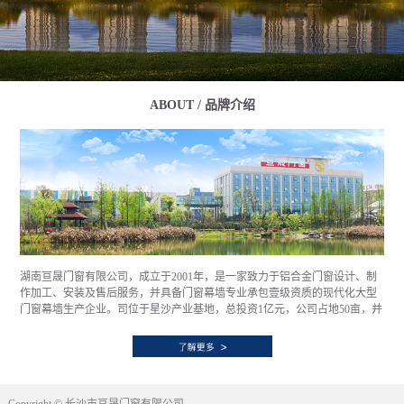
ABOUT / 品牌介绍
湖南亘晟门窗有限公司，成立于2001年，是一家致力于铝合金门窗设计、制
作加工、安装及售后服务，并具备门窗幕墙专业承包壹级资质的现代化大型
门窗幕墙生产企业。司位于星沙产业基地，总投资1亿元，公司占地50亩，并
拥有大跨度钢结构标准厂房13000㎡，具备年产100万㎡铝合金门窗幕墙的生
产能力。通过优质的产品、诚信的作风、创新的技术、严谨的质量管理和以
客户为向导的服务理念，已经和全国顶级房产企业，如万科、中海、融创、
华润、保利、世茂等诸多企业建立了长期的业务及战略合作关系，销售网络
遍布全国。公司自创立伊始便秉持“一门心思做好窗”的发展理念，潜心于提