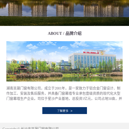
ABOUT / 品牌介绍
湖南亘晟门窗有限公司，成立于2001年，是一家致力于铝合金门窗设计、制
作加工、安装及售后服务，并具备门窗幕墙专业承包壹级资质的现代化大型
门窗幕墙生产企业。司位于星沙产业基地，总投资1亿元，公司占地50亩，并
拥有大跨度钢结构标准厂房13000㎡，具备年产100万㎡铝合金门窗幕墙的生
产能力。通过优质的产品、诚信的作风、创新的技术、严谨的质量管理和以
客户为向导的服务理念，已经和全国顶级房产企业，如万科、中海、融创、
华润、保利、世茂等诸多企业建立了长期的业务及战略合作关系，销售网络
遍布全国。公司自创立伊始便秉持“一门心思做好窗”的发展理念，潜心于提