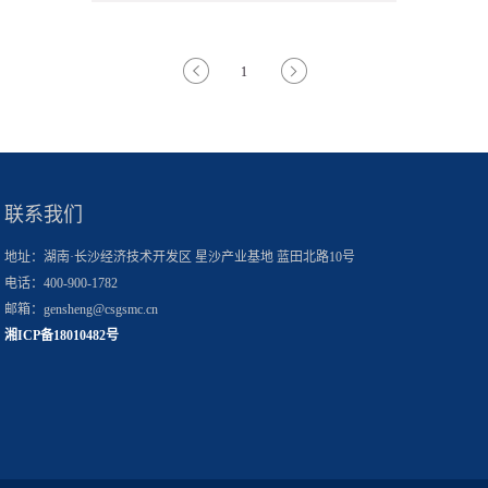
1
联系我们
地址：湖南·长沙经济技术开发区 星沙产业基地 蓝田北路10号
电话：400-900-1782
邮箱：gensheng@csgsmc.cn
湘ICP备18010482号